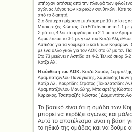
υπήρχαν αιτήσεις από την πλευρά των φιλοξενο
αγώνας λόγου των καιρικών συνθηκών. Κατι το 
από το διαιτητή.
Στο δεύτερο ημίχρονο μπήκαμε με 10 παίκτες αφ
Μπακιρτζής Κώστας. Στο 50΄κάνουμε το 1-1 με 
Στράτου, 4 λεπτά αργότερα το 2-1 με τον Αρα
Αφού έπεσε το 3-1 με γκολ του Κοτζά Αλί, έθεσ
Ασπίδας για τα νούμερα 5 και 6 των Κομάρων.
με ένα άλλο γκολ για τον ΑΟΚ στο 67 με τον Π
Στο 73 μειώνει η Ασπίδα σε 4-2. Τελικό σκορ 5-
Κοτζά Αλί.
Η σύνθεση του ΑΟΚ:
Κοτζά Χασάν, Σερμπέζης 
Αραμπατζόγλου Παναγιώτης, Χαμαλίδης Γιάννης
Κοτζά Αλί, Κουρτίδης Στράτος (Τοκαλατσίδης Ανέ
Αραμπατζόγλου Μανώλης, Μπακιρτζής Κώστας
Κυριάκος, Τσαπραζής Κώστας ( Διαμαντόπουλος
Το βασικό είναι ότι η ομάδα των Κο
μπορεί να κερδίζει αγώνες και μάλι
Αυτό το αποτέλεσμα είναι η βάση γ
το ηθικό της ομάδας και να δούμε 