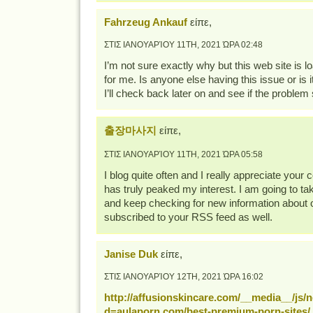
Fahrzeug Ankauf
είπε,
ΣΤΙΣ ΙΑΝΟΥΑΡΊΟΥ 11TH, 2021 ΏΡΑ 02:48
I’m not sure exactly why but this web site is l
for me. Is anyone else having this issue or is 
I’ll check back later on and see if the problem st
출장마사지
είπε,
ΣΤΙΣ ΙΑΝΟΥΑΡΊΟΥ 11TH, 2021 ΏΡΑ 05:58
I blog quite often and I really appreciate your c
has truly peaked my interest. I am going to tak
and keep checking for new information about 
subscribed to your RSS feed as well.
Janise Duk
είπε,
ΣΤΙΣ ΙΑΝΟΥΑΡΊΟΥ 12TH, 2021 ΏΡΑ 16:02
http://affusionskincare.com/__media__/js/
d=aulaporn.com/best-premium-porn-sites/