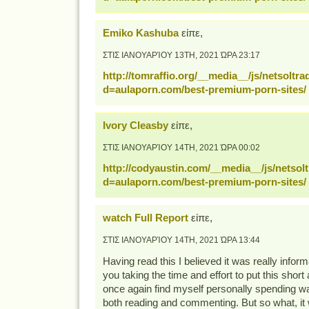
Emiko Kashuba
είπε,
ΣΤΙΣ ΙΑΝΟΥΑΡΊΟΥ 13TH, 2021 ΏΡΑ 23:17
http://tomraffio.org/__media__/js/netsoltr
d=aulaporn.com/best-premium-porn-sites/
Ivory Cleasby
είπε,
ΣΤΙΣ ΙΑΝΟΥΑΡΊΟΥ 14TH, 2021 ΏΡΑ 00:02
http://codyaustin.com/__media__/js/netso
d=aulaporn.com/best-premium-porn-sites/
watch Full Report
είπε,
ΣΤΙΣ ΙΑΝΟΥΑΡΊΟΥ 14TH, 2021 ΏΡΑ 13:44
Having read this I believed it was really inform
you taking the time and effort to put this short a
once again find myself personally spending w
both reading and commenting. But so what, it w