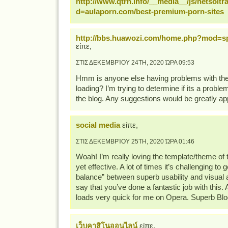
http://www.qtrn.info/__media__/js/netsolt
d=aulaporn.com/best-premium-porn-sites
http://bbs.huawozi.com/home.php?mod=s
είπε,
ΣΤΙΣ ΔΕΚΕΜΒΡΊΟΥ 24TH, 2020 ΏΡΑ 09:53
Hmm is anyone else having problems with the 
loading? I’m trying to determine if its a problem
the blog. Any suggestions would be greatly ap
social media
είπε,
ΣΤΙΣ ΔΕΚΕΜΒΡΊΟΥ 25TH, 2020 ΏΡΑ 01:46
Woah! I’m really loving the template/theme of th
yet effective. A lot of times it’s challenging to g
balance” between superb usability and visual
say that you’ve done a fantastic job with this. A
loads very quick for me on Opera. Superb Blo
เว็บคาสิโนออนไลน์
είπε,