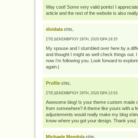
Way cool! Some very valid points! I appreciate
article and the rest of the website is also reall
dividata
είπε,
ΣΤΙΣ ΔΕΚΕΜΒΡΊΟΥ 28TH, 2020 ΏΡΑ 19:25
My spouse and I stumbled over here by a diff
and thought I might as well check things out. I
now i’m following you. Look forward to explor
again.|
Profile
είπε,
ΣΤΙΣ ΔΕΚΕΜΒΡΊΟΥ 29TH, 2020 ΏΡΑ 13:53
Awesome blog! Is your theme custom made or
from somewhere? A theme like yours with a f
adjustements would really make my blog shin
know where you got your design. Thank you|
Michaele Mendola
είπε,