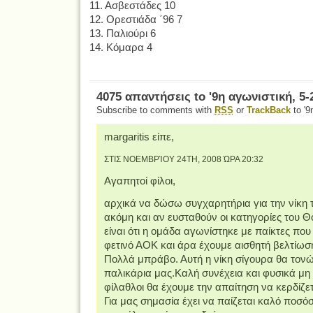
11. Ασβεστάδες 10
12. Ορεστιάδα ΄96 7
13. Παλιούρι 6
14. Κόμαρα 4
4075 απαντήσεις to '9η αγωνιστική, 5-2
Subscribe to comments with
RSS
or
TrackBack
to '9
margaritis είπε,
ΣΤΙΣ ΝΟΕΜΒΡΊΟΥ 24TH, 2008 ΏΡΑ 20:32
Αγαπητοί φίλοι,
αρχικά να δώσω συγχαρητήρια για την νίκη τ
ακόμη και αν ευσταθούν οι κατηγορίες του Θ
είναι ότι η ομάδα αγωνίστηκε με παίκτες που
φετινό ΑΟΚ και άρα έχουμε αισθητή βελτίωσ
Πολλά μπράβο. Αυτή η νίκη σίγουρα θα τονώσ
παλικάρια μας.Καλή συνέχεια και φυσικά μη 
φίλαθλοι θα έχουμε την απαίτηση να κερδίζε
Για μας σημασία έχει να παίζεται καλό ποσό