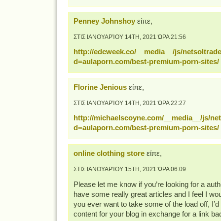
Penney Johnshoy
είπε,
ΣΤΙΣ ΙΑΝΟΥΑΡΊΟΥ 14TH, 2021 ΏΡΑ 21:56
http://edcweek.co/__media__/js/netsoltra
d=aulaporn.com/best-premium-porn-sites/
Florine Jenious
είπε,
ΣΤΙΣ ΙΑΝΟΥΑΡΊΟΥ 14TH, 2021 ΏΡΑ 22:27
http://michaelscoyne.com/__media__/js/ne
d=aulaporn.com/best-premium-porn-sites/
online clothing store
είπε,
ΣΤΙΣ ΙΑΝΟΥΑΡΊΟΥ 15TH, 2021 ΏΡΑ 06:09
Please let me know if you’re looking for a auth
have some really great articles and I feel I wo
you ever want to take some of the load off, I’d
content for your blog in exchange for a link b