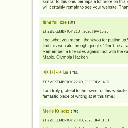
similar to this one, perhaps a lot more on this
will certainly remain to see your website. Tha
filmi full izle
είπε,
ΣΤΙΣ ΔΕΚΕΜΒΡΊΟΥ 21ST, 2020 ΏΡΑ 15:20
I got what you mean , thankyou for putting up
find this website through google. “Don’t be afra
Remember, a kite rises against not with the w
Mabie. Olympia Hacken
메이저사이트
είπε,
ΣΤΙΣ ΔΕΚΕΜΒΡΊΟΥ 22ND, 2020 ΏΡΑ 14:31
I am truly grateful to the owner of this websit
fantastic piece of writing at at this time.|
Merle Kundtz
είπε,
ΣΤΙΣ ΔΕΚΕΜΒΡΊΟΥ 23RD, 2020 ΏΡΑ 11:31