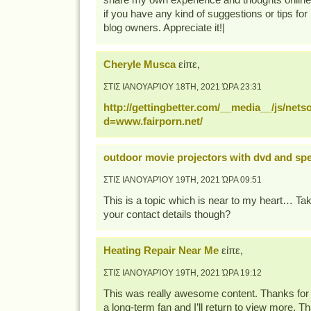
share my own experience and thoughts online
if you have any kind of suggestions or tips fo
blog owners. Appreciate it!|
Cheryle Musca
είπε,
ΣΤΙΣ ΙΑΝΟΥΑΡΊΟΥ 18TH, 2021 ΏΡΑ 23:31
http://gettingbetter.com/__media__/js/net
d=www.fairporn.net/
outdoor movie projectors with dvd and sp
ΣΤΙΣ ΙΑΝΟΥΑΡΊΟΥ 19TH, 2021 ΏΡΑ 09:51
This is a topic which is near to my heart… Ta
your contact details though?
Heating Repair Near Me
είπε,
ΣΤΙΣ ΙΑΝΟΥΑΡΊΟΥ 19TH, 2021 ΏΡΑ 19:12
This was really awesome content. Thanks for 
a long-term fan and I’ll return to view more. T