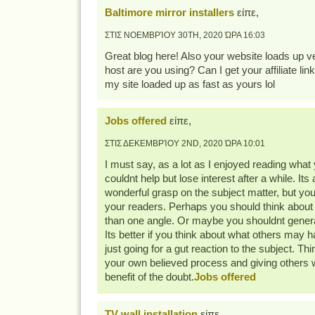
Baltimore mirror installers
είπε,
ΣΤΙΣ ΝΟΕΜΒΡΊΟΥ 30TH, 2020 ΏΡΑ 16:03
Great blog here! Also your website loads up v
host are you using? Can I get your affiliate lin
my site loaded up as fast as yours lol
Jobs offered
είπε,
ΣΤΙΣ ΔΕΚΕΜΒΡΊΟΥ 2ND, 2020 ΏΡΑ 10:01
I must say, as a lot as I enjoyed reading what 
couldnt help but lose interest after a while. Its
wonderful grasp on the subject matter, but you 
your readers. Perhaps you should think about 
than one angle. Or maybe you shouldnt genera
Its better if you think about what others may h
just going for a gut reaction to the subject. Th
your own believed process and giving others 
benefit of the doubt.
Jobs offered
TV wall installation
είπε,