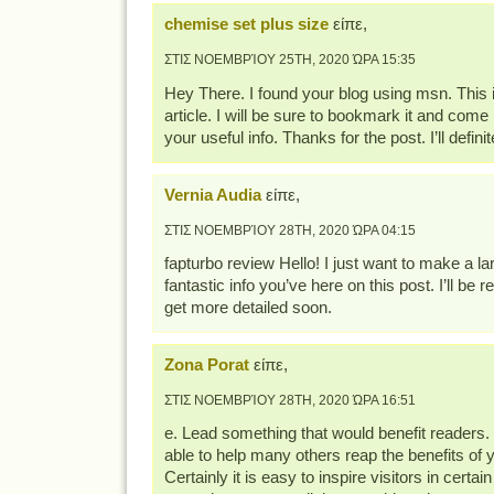
chemise set plus size
είπε,
ΣΤΙΣ ΝΟΕΜΒΡΊΟΥ 25TH, 2020 ΏΡΑ 15:35
Hey There. I found your blog using msn. This i
article. I will be sure to bookmark it and come
your useful info. Thanks for the post. I’ll definit
Vernia Audia
είπε,
ΣΤΙΣ ΝΟΕΜΒΡΊΟΥ 28TH, 2020 ΏΡΑ 04:15
fapturbo review Hello! I just want to make a l
fantastic info you’ve here on this post. I’ll be r
get more detailed soon.
Zona Porat
είπε,
ΣΤΙΣ ΝΟΕΜΒΡΊΟΥ 28TH, 2020 ΏΡΑ 16:51
e. Lead something that would benefit readers. 
able to help many others reap the benefits of yo
Certainly it is easy to inspire visitors in certa