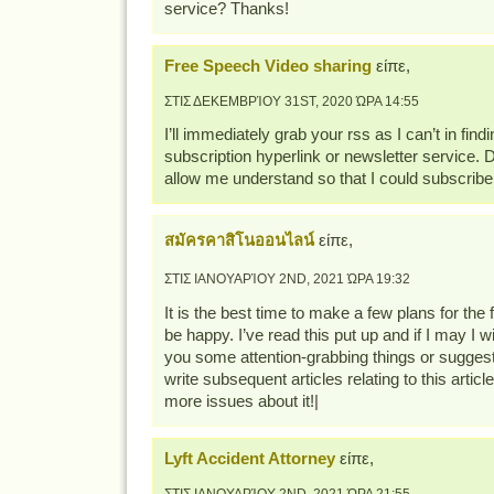
service? Thanks!
Free Speech Video sharing
είπε,
ΣΤΙΣ ΔΕΚΕΜΒΡΊΟΥ 31ST, 2020 ΏΡΑ 14:55
I’ll immediately grab your rss as I can’t in find
subscription hyperlink or newsletter service. 
allow me understand so that I could subscribe
สมัครคาสิโนออนไลน์
είπε,
ΣΤΙΣ ΙΑΝΟΥΑΡΊΟΥ 2ND, 2021 ΏΡΑ 19:32
It is the best time to make a few plans for the f
be happy. I’ve read this put up and if I may I
you some attention-grabbing things or sugge
write subsequent articles relating to this article
more issues about it!|
Lyft Accident Attorney
είπε,
ΣΤΙΣ ΙΑΝΟΥΑΡΊΟΥ 2ND, 2021 ΏΡΑ 21:55