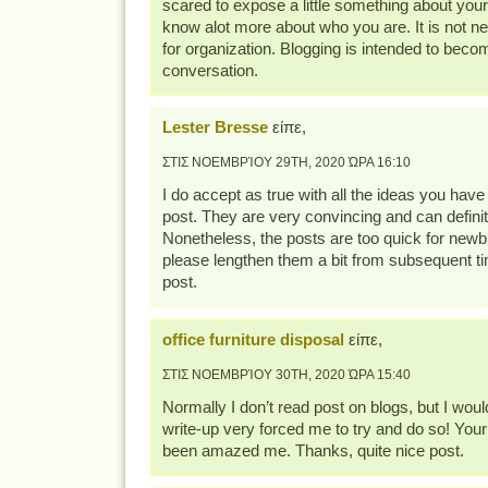
scared to expose a little something about your s
know alot more about who you are. It is not ne
for organization. Blogging is intended to beco
conversation.
Lester Bresse
είπε,
ΣΤΙΣ ΝΟΕΜΒΡΊΟΥ 29TH, 2020 ΏΡΑ 16:10
I do accept as true with all the ideas you hav
post. They are very convincing and can definit
Nonetheless, the posts are too quick for newb
please lengthen them a bit from subsequent t
post.
office furniture disposal
είπε,
ΣΤΙΣ ΝΟΕΜΒΡΊΟΥ 30TH, 2020 ΏΡΑ 15:40
Normally I don’t read post on blogs, but I would
write-up very forced me to try and do so! Your 
been amazed me. Thanks, quite nice post.