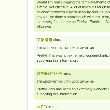
Woah! I’m really digging the template/theme of 
simple, yet effective. A lot of times it’s tough to
balance” between superb usability and visual
say you’ve done a amazing job with this. Also,
extremely fast for me on Firefox. Excellent B
Villaneva
포항 출장
είπε,
ΣΤΙΣ ΔΕΚΕΜΒΡΊΟΥ 16TH, 2020 ΏΡΑ 05:48
Pretty! This was an extremely wonderful articl
supplying this information.
김천출장마사지
είπε,
ΣΤΙΣ ΔΕΚΕΜΒΡΊΟΥ 17TH, 2020 ΏΡΑ 04:56
Pretty! This has been an extremely wonderful a
supplying this information.
≤«∏”¥œ
είπε,