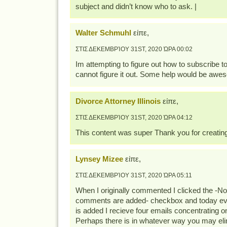
subject and didn’t know who to ask. |
Walter Schmuhl
είπε,
ΣΤΙΣ ΔΕΚΕΜΒΡΊΟΥ 31ST, 2020 ΏΡΑ 00:02
Im attempting to figure out how to subscribe t
cannot figure it out. Some help would be aw
Divorce Attorney Illinois
είπε,
ΣΤΙΣ ΔΕΚΕΜΒΡΊΟΥ 31ST, 2020 ΏΡΑ 04:12
This content was super Thank you for creating 
Lynsey Mizee
είπε,
ΣΤΙΣ ΔΕΚΕΜΒΡΊΟΥ 31ST, 2020 ΏΡΑ 05:11
When I originally commented I clicked the -N
comments are added- checkbox and today e
is added I recieve four emails concentrating
Perhaps there is in whatever way you may eli