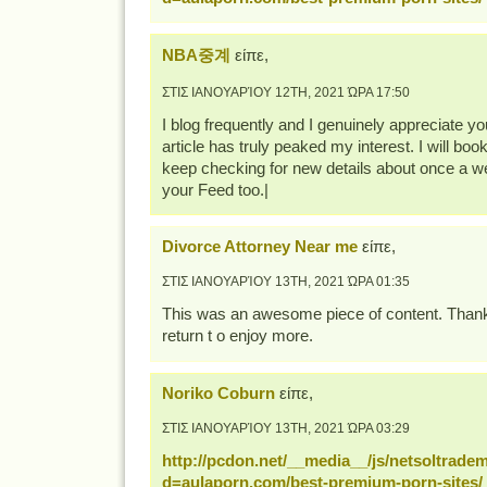
NBA중계
είπε,
ΣΤΙΣ ΙΑΝΟΥΑΡΊΟΥ 12TH, 2021 ΏΡΑ 17:50
I blog frequently and I genuinely appreciate yo
article has truly peaked my interest. I will bo
keep checking for new details about once a we
your Feed too.|
Divorce Attorney Near me
είπε,
ΣΤΙΣ ΙΑΝΟΥΑΡΊΟΥ 13TH, 2021 ΏΡΑ 01:35
This was an awesome piece of content. Thank yo
return t o enjoy more.
Noriko Coburn
είπε,
ΣΤΙΣ ΙΑΝΟΥΑΡΊΟΥ 13TH, 2021 ΏΡΑ 03:29
http://pcdon.net/__media__/js/netsoltrade
d=aulaporn.com/best-premium-porn-sites/