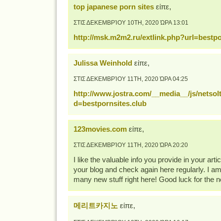
top japanese porn sites
είπε,
ΣΤΙΣ ΔΕΚΕΜΒΡΊΟΥ 10TH, 2020 ΏΡΑ 13:01
http://msk.m2m2.ru/extlink.php?url=bestpo
Julissa Weinhold
είπε,
ΣΤΙΣ ΔΕΚΕΜΒΡΊΟΥ 11TH, 2020 ΏΡΑ 04:25
http://www.jostra.com/__media__/js/netso
d=bestpornsites.club
123movies.com
είπε,
ΣΤΙΣ ΔΕΚΕΜΒΡΊΟΥ 11TH, 2020 ΏΡΑ 20:20
I like the valuable info you provide in your arti
your blog and check again here regularly. I am q
many new stuff right here! Good luck for the n
메리트카지노
είπε,