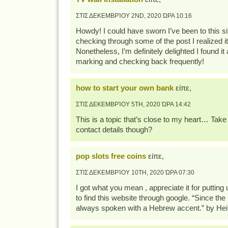
ΣΤΙΣ ΔΕΚΕΜΒΡΊΟΥ 2ND, 2020 ΏΡΑ 10:16
Howdy! I could have sworn I’ve been to this sit
checking through some of the post I realized i
Nonetheless, I’m definitely delighted I found it 
marking and checking back frequently!
how to start your own bank
είπε,
ΣΤΙΣ ΔΕΚΕΜΒΡΊΟΥ 5TH, 2020 ΏΡΑ 14:42
This is a topic that’s close to my heart… Tak
contact details though?
pop slots free coins
είπε,
ΣΤΙΣ ΔΕΚΕΜΒΡΊΟΥ 10TH, 2020 ΏΡΑ 07:30
I got what you mean , appreciate it for putting
to find this website through google. “Since t
always spoken with a Hebrew accent.” by Hei