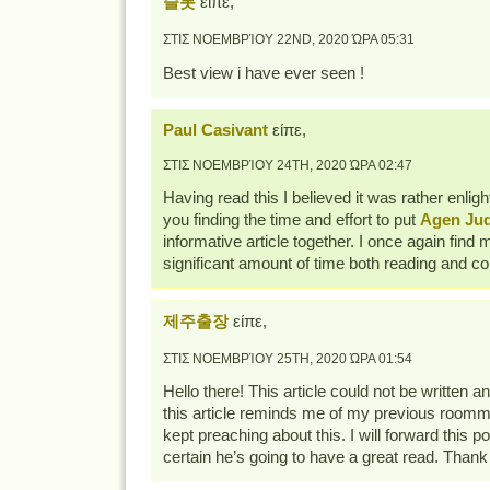
슬롯
είπε,
ΣΤΙΣ ΝΟΕΜΒΡΊΟΥ 22ND, 2020 ΏΡΑ 05:31
Best view i have ever seen !
Paul Casivant
είπε,
ΣΤΙΣ ΝΟΕΜΒΡΊΟΥ 24TH, 2020 ΏΡΑ 02:47
Having read this I believed it was rather enligh
you finding the time and effort to put
Agen Jud
informative article together. I once again find
significant amount of time both reading and 
제주출장
είπε,
ΣΤΙΣ ΝΟΕΜΒΡΊΟΥ 25TH, 2020 ΏΡΑ 01:54
Hello there! This article could not be written a
this article reminds me of my previous roomm
kept preaching about this. I will forward this po
certain he’s going to have a great read. Thank