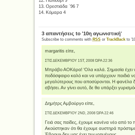
12. Παλιούρι 9
13. Ορεστιάδα ΄96 7
14. Κόμαρα 4
3 απαντήσεις to '10η αγωνιστική'
Subscribe to comments with
RSS
or
TrackBack
to '1
margaritis είπε,
ΣΤΙΣ ΔΕΚΕΜΒΡΊΟΥ 1ST, 2008 ΏΡΑ 22:36
Μπράβο ΑΟΚάρα! ‘Ολα καλά. Σημασία έχει ν
ποδόσφαιρο καλό και να υπάρχουν παιδιά να
μεγαλύτερους που αποσύρονται. Η φανέλα δ
σβήσει. Αν γίνει αυτό, δε θα υπάρξει γυρισμό
Δημήτρς Αμβούργο είπε,
ΣΤΙΣ ΔΕΚΕΜΒΡΊΟΥ 2ND, 2008 ΏΡΑ 22:46
Γειά σας παίδες, έχουμε κανένα νέο από το π
Ακούστηκαν ότι θα έχουμε αυστηρά πρόστιμα
Έβρου» δεν μας έχει τιμωρημένους.