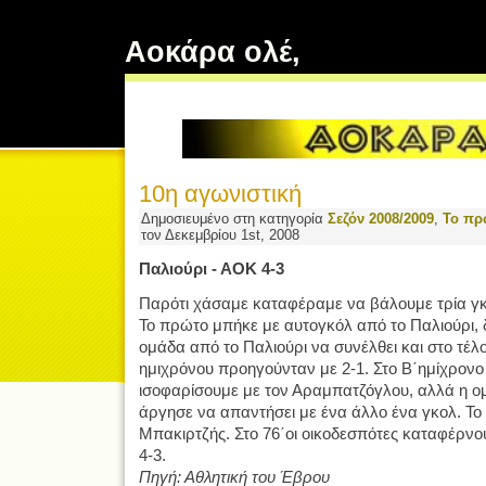
Αοκάρα ολέ,
10η αγωνιστική
Δημοσιευμένο στη κατηγορία
Σεζόν 2008/2009
,
Το πρ
τον Δεκεμβρίου 1st, 2008
Παλιούρι - ΑΟΚ 4-3
Παρότι χάσαμε καταφέραμε να βάλουμε τρία γκολ
Το πρώτο μπήκε με αυτογκόλ από το Παλιούρι,
ομάδα από το Παλιούρι να συνέλθει και στο τέλ
ημιχρόνου προηγούνταν με 2-1. Στο Β΄ημίχρον
ισοφαρίσουμε με τον Αραμπατζόγλου, αλλά η ομ
άργησε να απαντήσει με ένα άλλο ένα γκολ. Το 
Μπακιρτζής. Στο 76΄οι οικοδεσπότες καταφέρνου
4-3.
Πηγή: Αθλητική του Έβρου