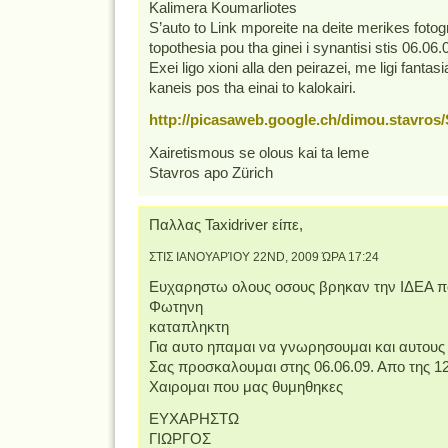
Kalimera Koumarliotes
S’auto to Link mporeite na deite merikes fotogr
topothesia pou tha ginei i synantisi stis 06.06.
Exei ligo xioni alla den peirazei, me ligi fantas
kaneis pos tha einai to kalokairi.
http://picasaweb.google.ch/dimou.stavr
Xairetismous se olous kai ta leme
Stavros apo Zürich
Παλλας Taxidriver είπε,
ΣΤΙΣ ΙΑΝΟΥΑΡΊΟΥ 22ND, 2009 ΏΡΑ 17:24
Ευχαρηστω ολους οσους βρηκαν την ΙΔΕΑ πο
Φωτηνη
καταπληκτη
Για αυτο ηπαμαι να γνωρησουμαι και αυτους 
Σας προσκαλουμαι στης 06.06.09. Απο της 1
Χαιρομαι που μας θυμηθηκες
ΕΥΧΑΡΗΣΤΩ
ΓΙΩΡΓΟΣ