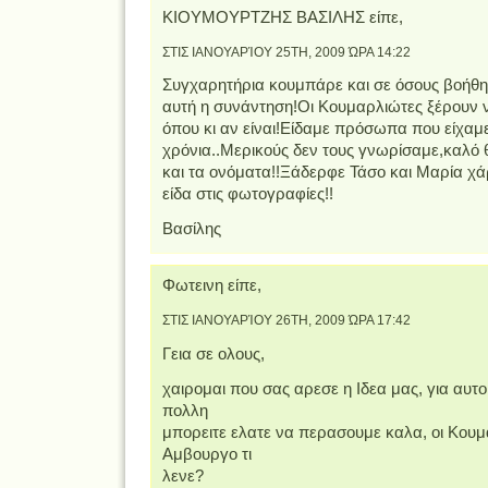
ΚΙΟΥΜΟΥΡΤΖΗΣ ΒΑΣΙΛΗΣ είπε,
ΣΤΙΣ ΙΑΝΟΥΑΡΊΟΥ 25TH, 2009 ΏΡΑ 14:22
Συγχαρητήρια κουμπάρε και σε όσους βοήθη
αυτή η συνάντηση!Οι Κουμαρλιώτες ξέρουν 
όπου κι αν είναι!Είδαμε πρόσωπα που είχαμ
χρόνια..Μερικούς δεν τους γνωρίσαμε,καλό 
και τα ονόματα!!Ξάδερφε Τάσο και Μαρία χ
είδα στις φωτογραφίες!!
Βασίλης
Φωτεινη είπε,
ΣΤΙΣ ΙΑΝΟΥΑΡΊΟΥ 26TH, 2009 ΏΡΑ 17:42
Γεια σε ολους,
χαιρομαι που σας αρεσε η Ιδεα μας, για αυτο
πολλη
μπορειτε ελατε να περασουμε καλα, οι Κου
Αμβουργο τι
λενε?