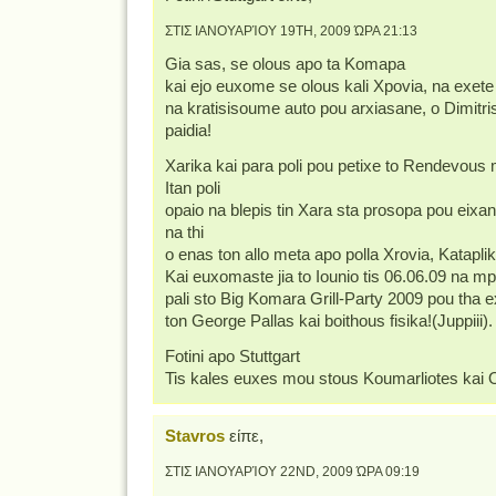
ΣΤΙΣ ΙΑΝΟΥΑΡΊΟΥ 19TH, 2009 ΏΡΑ 21:13
Gia sas, se olous apo ta Komapa
kai ejo euxome se olous kali Xpovia, na exete 
na kratisisoume auto pou arxiasane, o Dimitris 
paidia!
Xarika kai para poli pou petixe to Rendevous m
Itan poli
opaio na blepis tin Xara sta prosopa pou eixan 
na thi
o enas ton allo meta apo polla Xrovia, Kataplikt
Kai euxomaste jia to Iounio tis 06.06.09 na mp
pali sto Big Komara Grill-Party 2009 pou tha 
ton George Pallas kai boithous fisika!(Juppiii).
Fotini apo Stuttgart
Tis kales euxes mou stous Koumarliotes kai O
Stavros
είπε,
ΣΤΙΣ ΙΑΝΟΥΑΡΊΟΥ 22ND, 2009 ΏΡΑ 09:19