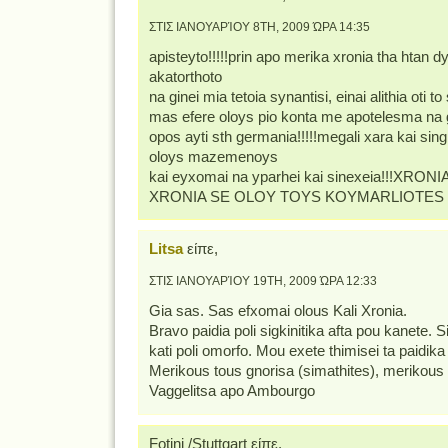
ΣΤΙΣ ΙΑΝΟΥΑΡΊΟΥ 8TH, 2009 ΏΡΑ 14:35
apisteyto!!!!!prin apo merika xronia tha htan d
akatorthoto
na ginei mia tetoia synantisi, einai alithia oti t
mas efere oloys pio konta me apotelesma na g
opos ayti sth germania!!!!!megali xara kai sin
oloys mazemenoys
kai eyxomai na yparhei kai sinexeia!!!XRON
XRONIA SE OLOY TOYS KOYMARLIOTES KA
Litsa
είπε,
ΣΤΙΣ ΙΑΝΟΥΑΡΊΟΥ 19TH, 2009 ΏΡΑ 12:33
Gia sas. Sas efxomai olous Kali Xronia.
Bravo paidia poli sigkinitika afta pou kanete. Si
kati poli omorfo. Mou exete thimisei ta paidik
Merikous tous gnorisa (simathites), merikous
Vaggelitsa apo Ambourgo
Fotini /Stuttgart είπε,